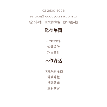
02-2600-6008
service@woodyourlife.com.tw
新北市林口區文化北路一段58號4樓
歐德集團
Order傢俱
優渥設計
巧寓舍計
木作森活
企業永續活動
場館課程
行動教學
派對方案