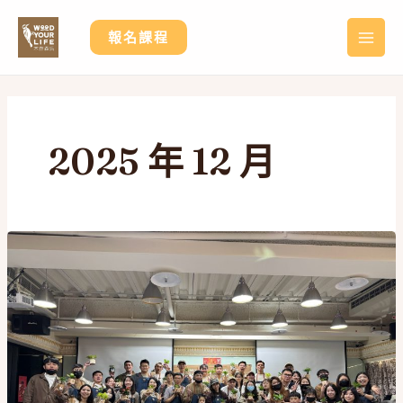
跳
至
報名課程
MA
主
要
ME
內
容
2025 年 12 月