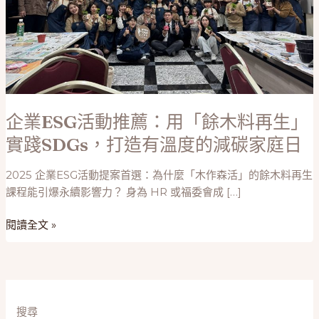
企業ESG活動推薦：用「餘木料再生」
實踐SDGs，打造有溫度的減碳家庭日
2025 企業ESG活動提案首選：為什麼「木作森活」的餘木料再生
課程能引爆永續影響力？ 身為 HR 或福委會成 […]
企
閱讀全文 »
業
ESG
活
動
推
搜尋