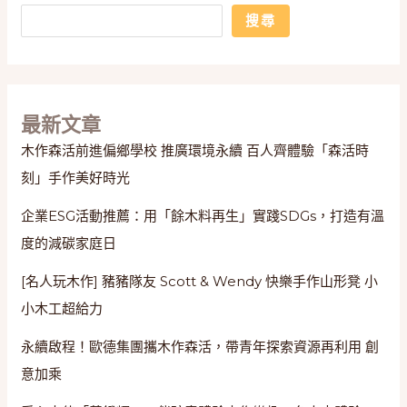
薦：
搜尋
用
「餘
木
料
再
最新文章
生」
木作森活前進偏鄉學校 推廣環境永續 百人齊體驗「森活時
實
刻」手作美好時光
踐
SDGs，
企業ESG活動推薦：用「餘木料再生」實踐SDGs，打造有溫
打
度的減碳家庭日
造
有
[名人玩木作] 豬豬隊友 Scott & Wendy 快樂手作山形凳 小
溫
小木工超給力
度
的
永續啟程！歐德集團攜木作森活，帶青年探索資源再利用 創
減
意加乘
碳
家