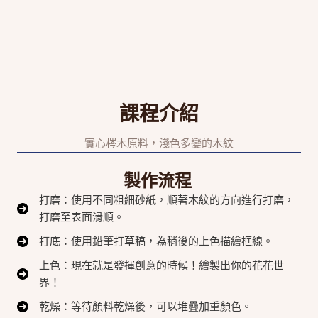
課程介紹
實心梣木原料，淺色多變的木紋
製作流程
打磨：使用不同粗細砂紙，順著木紋的方向進行打磨，
打磨至表面滑順。
打底：使用鉛筆打草稿，為稍後的上色描繪框線。
上色：現在就是發揮創意的時候！繪製出你的花花世
界！
乾燥：等待顏料乾燥後，可以堆疊加重顏色。