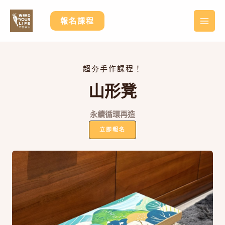
跳
至
報名課程
MA
主
要
ME
內
容
超夯手作課程！
山形凳
永續循環再造
立即報名