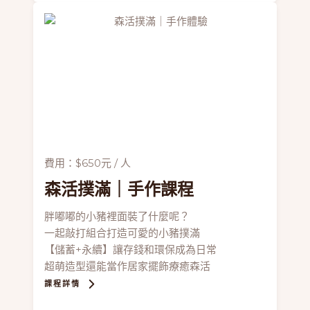
費用：$650元 / 人
森活撲滿
｜手作課程
胖嘟嘟的小豬裡面裝了什麼呢？
一起敲打組合打造可愛的小豬撲滿
【儲蓄+永續】讓存錢和環保成為日常
超萌造型還能當作居家擺飾療癒森活
課程詳情