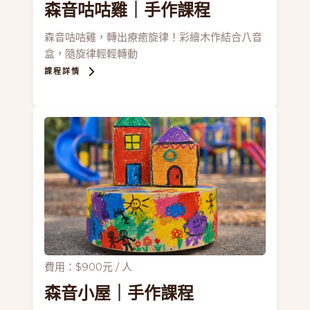
森音咕咕雞
｜手作課程
森音咕咕雞，轉出療癒旋律！彩繪木作結合八音
盒，隨旋律輕輕轉動
課程詳情
費用：$900元 / 人
森音小屋
｜手作課程