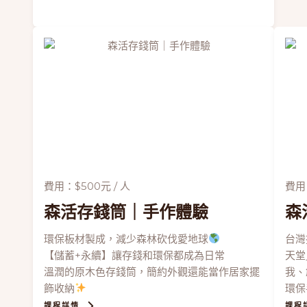
費用：$500元 / 人
費用：
森活存錢筒
｜手作體驗
森
環保板材製成，減少森林砍伐愛地球
台灣
【儲蓄+永續】讓存錢和環保都成為日常
天堂
溫潤的原木色存錢筒，簡約外觀還能當作居家擺
我、
飾收納
環保
課程詳情
課程