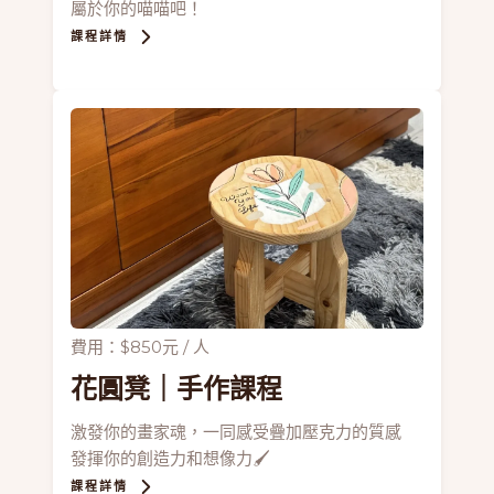
屬於你的喵喵吧！
課程詳情
費用：$850元 / 人
花圓凳
｜手作課程
激發你的畫家魂，一同感受疊加壓克力的質感
發揮你的創造力和想像力🖌
課程詳情