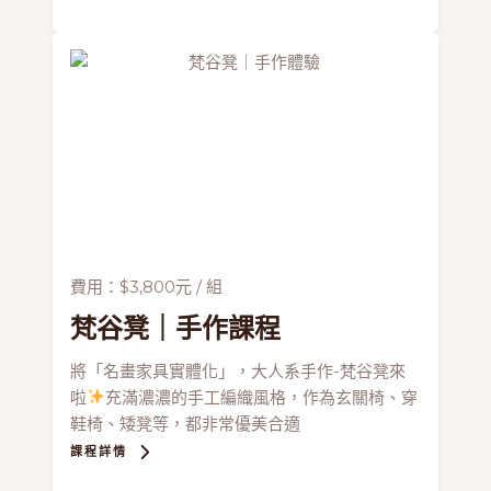
費用：$3,800元 / 組
梵谷凳
｜手作課程
將「名畫家具實體化」，大人系手作-梵谷凳來
啦
充滿濃濃的手工編織風格，作為玄關椅、穿
鞋椅、矮凳等，都非常優美合適
課程詳情