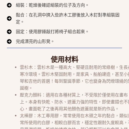
組裝：乾燥後確認組裝的位子及方向。
黏合：在孔洞中擠入些許木工膠後放入木釘對準組裝固
定。
固定：使用膠錘敲打將椅子組合起來。
完成漂亮的山形凳。
使用材料
雲杉木：雲杉木是一種高大、堅硬且耐用的常綠樹，生長
寒冷環境。雲杉木堅固耐用，是家具、船舶建造，甚至小
琴和吉他的首選！每到聖誕季節，它也變身為閃燈環繞的
誕樹。
壓克力顏料：適用在各種材質上，不受限於僅使用在畫布
上。本身有快乾、防水、遮蓋力強的特性，即使畫錯也不
心，畫面乾了之後再用其他顏色遮蓋就是新的作品。
太棒膠：木工專用膠，常常使用在木頭之年的黏合，類似
常所使用的白膠，相較白膠而言，穩定性跟耐久度較高，