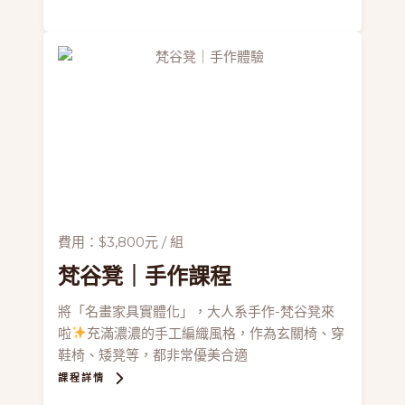
費用：$3,800元 / 組
梵谷凳
｜手作課程
將「名畫家具實體化」，大人系手作-梵谷凳來
啦
充滿濃濃的手工編織風格，作為玄關椅、穿
鞋椅、矮凳等，都非常優美合適
課程詳情