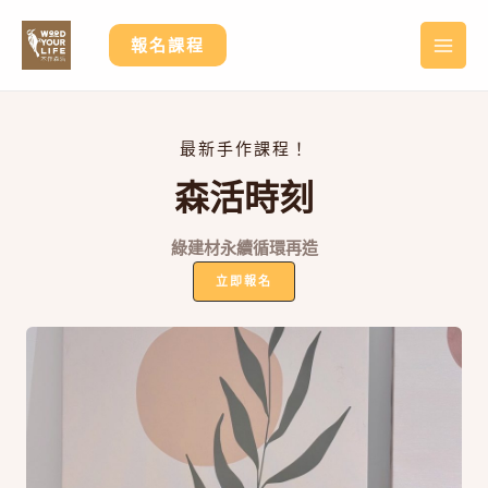
跳
至
報名課程
MA
主
要
ME
內
容
最新手作課程！
森活時刻
綠建材永續循環再造
立即報名