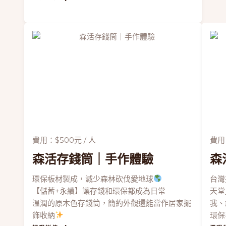
費用：$500元 / 人
費用：
森活存錢筒
｜手作體驗
森
環保板材製成，減少森林砍伐愛地球
台灣
【儲蓄+永續】讓存錢和環保都成為日常
天堂
溫潤的原木色存錢筒，簡約外觀還能當作居家擺
我、
飾收納
環保