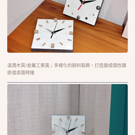
溫潤木質/金屬工業風；多樣化的餘料裝飾，打造變成個性牆
掛或桌面時鐘