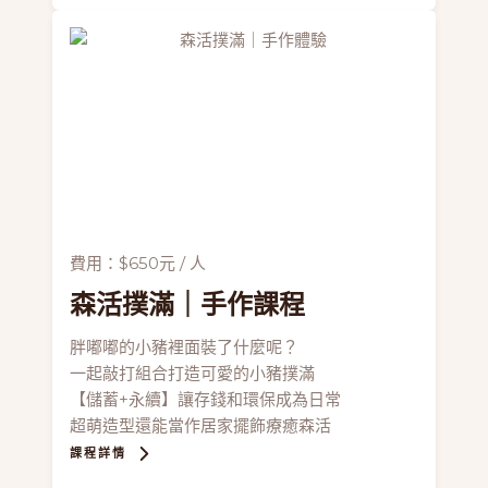
費用：$650元 / 人
森活撲滿
｜手作課程
胖嘟嘟的小豬裡面裝了什麼呢？
一起敲打組合打造可愛的小豬撲滿
【儲蓄+永續】讓存錢和環保成為日常
超萌造型還能當作居家擺飾療癒森活
課程詳情