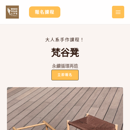
跳
至
報名課程
MA
主
要
ME
內
容
大人系手作課程！
梵谷凳
永續循環再造
立即報名