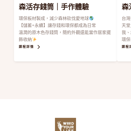
森活存錢筒
｜手作體驗
森
環保板材製成，減少森林砍伐愛地球
台灣
【儲蓄+永續】讓存錢和環保都成為日常
天堂
溫潤的原木色存錢筒，簡約外觀還能當作居家擺
我、
飾收納
環保
課程詳情
課程