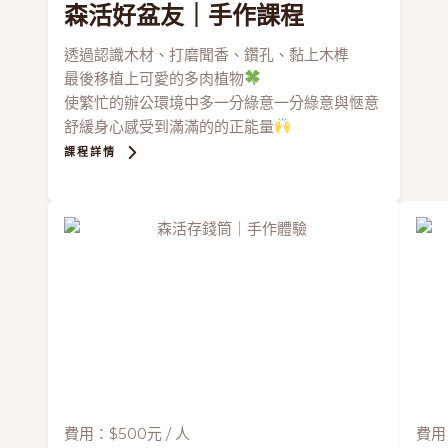
森活好盆友
｜手作課程
透過認識木材、打磨聞香、鑽孔、黏上木榫
最後移植上可愛的多肉植物
使繁忙的辦公環境中多一分綠意一分綠意與愜意
舒緩身心感受到滿滿的的正能量
課程詳情
費用：$500元 / 人
費用：