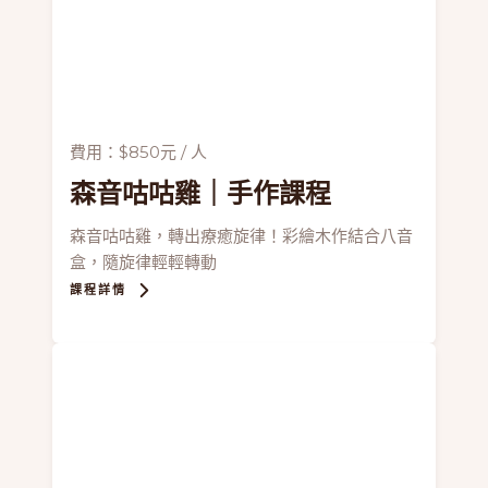
費用：$850元 / 人
森音咕咕雞
｜手作課程
森音咕咕雞，轉出療癒旋律！彩繪木作結合八音
盒，隨旋律輕輕轉動
課程詳情