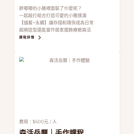
胖嘟嘟的小豬裡面裝了什麼呢？
一起敲打組合打造可愛的小豬撲滿
【儲蓄+永續】讓存錢和環保成為日常
超萌造型還能當作居家擺飾療癒森活
課程詳情
費用：$600元 / 人
森活岳曆
｜手作課程