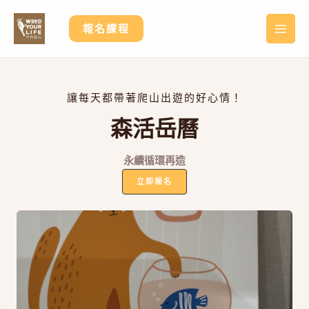
跳
至
報名課程
MA
主
要
ME
內
容
讓每天都帶著爬山出遊的好心情！
森活岳曆
永續循環再造
立即報名