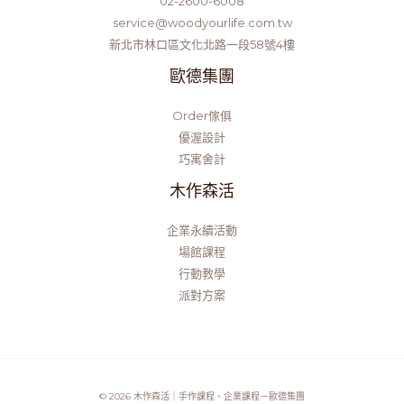
02-2600-6008
service@woodyourlife.com.tw
新北市林口區文化北路一段58號4樓
歐德集團
Order傢俱
優渥設計
巧寓舍計
木作森活
企業永續活動
場館課程
行動教學
派對方案
© 2026 木作森活｜手作課程、企業課程－歐德集團