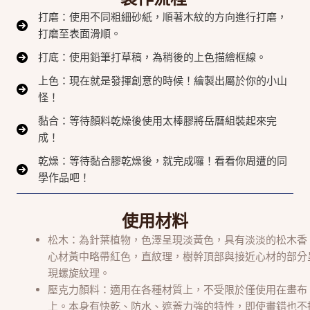
打磨：使用不同粗細砂紙，順著木紋的方向進行打磨，
打磨至表面滑順。
打底：使用鉛筆打草稿，為稍後的上色描繪框線。
上色：現在就是發揮創意的時候！繪製出屬於你的小山
怪！
黏合：等待顏料乾燥後使用太棒膠將岳曆組裝起來完
成！
乾燥：等待黏合膠乾燥後，就完成囉！看看你周遭的同
學作品吧！
使用材料
松木：為針葉植物，色澤呈現淡黃色，具有淡淡的松木香
心材黃中略帶紅色，直紋理，樹幹頂部與接近心材的部分
現螺旋紋理。
壓克力顏料：適用在各種材質上，不受限於僅使用在畫布
上。本身有快乾、防水、遮蓋力強的特性，即使畫錯也不