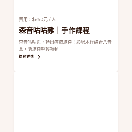
費用：$850元 / 人
森音咕咕雞
｜手作課程
森音咕咕雞，轉出療癒旋律！彩繪木作結合八音
盒，隨旋律輕輕轉動
課程詳情