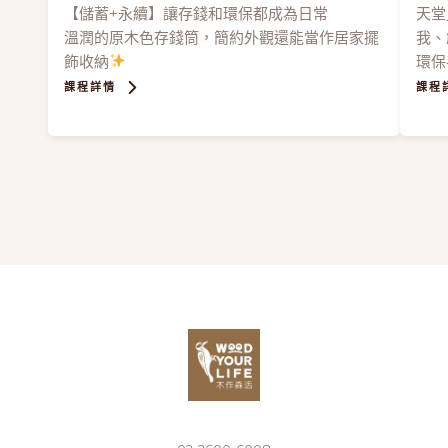
【儲蓄+永續】讓存錢和環保都成為日常
天堂
溫潤的原木色存錢筒，簡約外觀還能當作居家擺
我、
飾收納
環保
課程詳情
課程