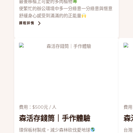
最後移植上可愛的多肉植物
使繁忙的辦公環境中多一分綠意一分綠意與愜意
舒緩身心感受到滿滿的的正能量
課程詳情
費用：$500元 / 人
費用：
森活存錢筒
｜手作體驗
森
環保板材製成，減少森林砍伐愛地球
台灣